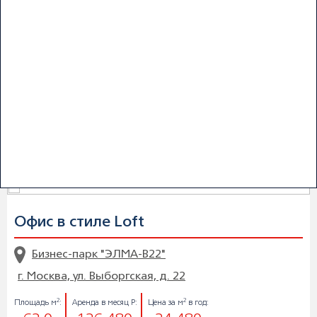
ул. Силикатная, д.19 г. Мытищи, ул. Силикатная, д.19
2
2
Площадь м
:
Аренда в месяц Р:
Цена за м
в год:
57.0
76 494
16 104
Поделиться
Подробнее
Заявка на просмотр
Офис в стиле Loft
Бизнес-парк "ЭЛМА-В22"
г. Москва, ул. Выборгская, д. 22
2
2
Площадь м
:
Аренда в месяц Р:
Цена за м
в год: