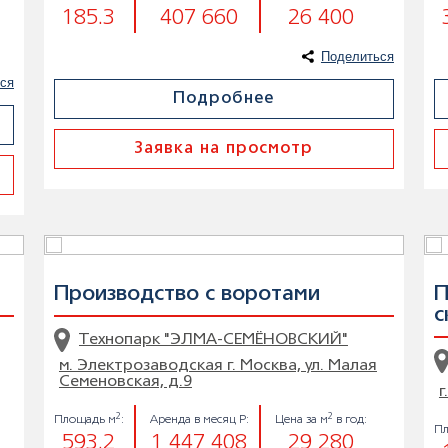
185.3
407 660
26 400
Поделиться
ся
Подробнее
Заявка на просмотр
Производство с воротами
П
с
Технопарк "ЭЛМА-СЕМЁНОВСКИЙ"
м. Электрозаводская г. Москва, ул. Малая
Семеновская, д.9
г
2
2
Площадь м
:
Аренда в месяц Р:
Цена за м
в год:
Пл
593.2
1 447 408
29 280