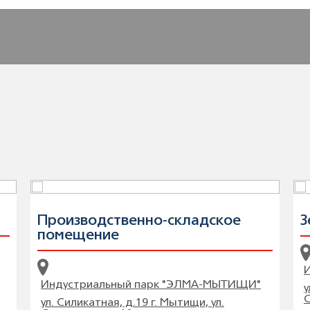
Производственно-складское
З
помещение
Индустриальный парк "ЭЛМА-МЫТИЩИ"
у
С
ул. Силикатная, д.19 г. Мытищи, ул.