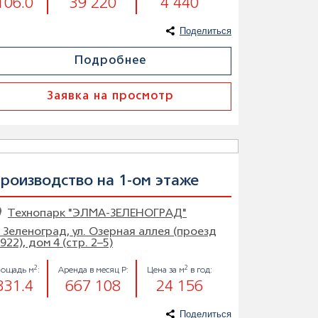
106.0
39 220
4 440
Поделиться
Подробнее
Заявка на просмотр
роизводство на 1-ом этаже
Технопарк "ЭЛМА-ЗЕЛЕНОГРАД"
. Зеленоград, ул. Озерная аллея (проезд
922), дом 4 (стр. 2–5)
2
2
ощадь м
:
Аренда в месяц Р:
Цена за м
в год:
331.4
667 108
24 156
Поделиться