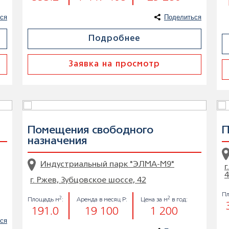
ся
Поделиться
Подробнее
Заявка на просмотр
Помещения свободного
П
назначения
Индустриальный парк "ЭЛМА-М9"
г
4
г. Ржев, Зубцовское шоссе, 42
Пл
2
2
Площадь м
:
Аренда в месяц Р:
Цена за м
в год:
191.0
19 100
1 200
ся