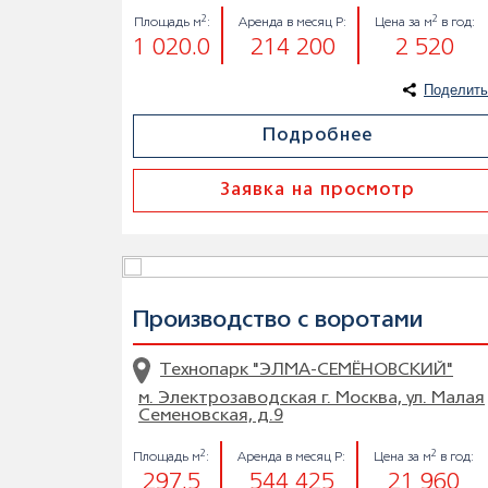
2
2
Площадь м
:
Аренда в месяц Р:
Цена за м
в год:
1 020.0
214 200
2 520
Поделить
Подробнее
Заявка на просмотр
Производство с воротами
Технопарк "ЭЛМА-СЕМЁНОВСКИЙ"
м. Электрозаводская г. Москва, ул. Малая
Семеновская, д.9
2
2
Площадь м
:
Аренда в месяц Р:
Цена за м
в год:
297.5
544 425
21 960