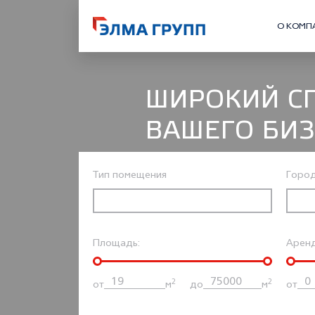
О КОМП
ШИРОКИЙ С
ВАШЕГО БИ
Тип помещения
Горо
Площадь:
Аренд
2
2
от
м
до
м
от