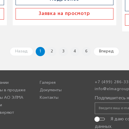
Заявка на просмотр
Назад
1
2
3
4
6
Вперед
+7 (499) 286-33
ании
Галерея
info@elmagroup
ы в продаже
Документы
ры АО ЭЛМА
Контакты
Подпишитесь н
и
веряют
Я даю с
данных
.