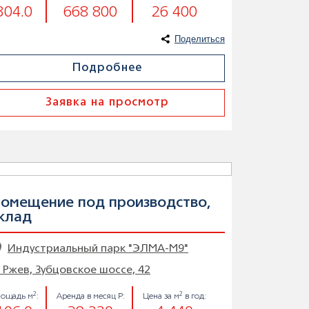
304.0
668 800
26 400
Поделиться
Подробнее
Заявка на просмотр
омещение под производство,
клад
Индустриальный парк "ЭЛМА-М9"
. Ржев, Зубцовское шоссе, 42
2
2
ощадь м
:
Аренда в месяц Р:
Цена за м
в год: