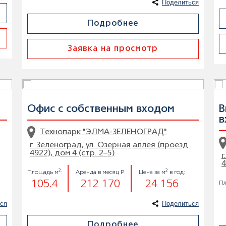
Поделиться
Подробнее
Заявка на просмотр
Офис с собственным входом
В
в
Технопарк "ЭЛМА-ЗЕЛЕНОГРАД"
г. Зеленоград, ул. Озерная аллея (проезд
4922), дом 4 (стр. 2–5)
г
4
2
2
Площадь м
:
Аренда в месяц Р:
Цена за м
в год:
105.4
212 170
24 156
Пл
ся
Поделиться
Подробнее