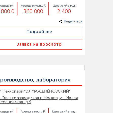
2
2
лощадь м
:
Аренда в месяц Р:
Цена за м
в год:
 800.0
360 000
2 400
Поделиться
Подробнее
Заявка на просмотр
роизводство, лаборатория
Технопарк "ЭЛМА-СЕМЁНОВСКИЙ"
. Электрозаводская г. Москва, ул. Малая
еменовская, д.9
2
2
ощадь м
:
Аренда в месяц Р:
Цена за м
в год: