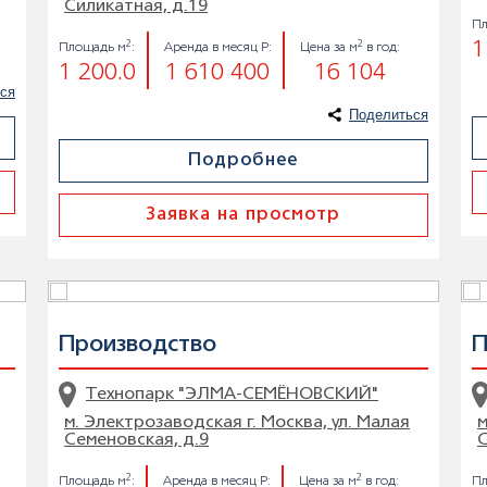
Силикатная, д.19
П
1
2
2
Площадь м
:
Аренда в месяц Р:
Цена за м
в год:
1 200.0
1 610 400
16 104
ся
Поделиться
Подробнее
Заявка на просмотр
Производство
П
Технопарк "ЭЛМА-СЕМЁНОВСКИЙ"
м. Электрозаводская г. Москва, ул. Малая
м
Семеновская, д.9
С
2
2
Площадь м
:
Аренда в месяц Р:
Цена за м
в год:
Пл