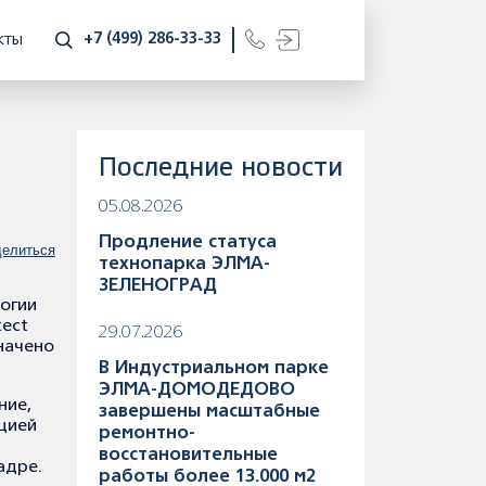
+7 (499) 286-33-33
КТЫ
Последние новости
05.08.2026
Продление статуса
елиться
технопарка ЭЛМА-
ЗЕЛЕНОГРАД
огии
ect
29.07.2026
начено
В Индустриальном парке
ЭЛМА-ДОМОДЕДОВО
ние,
завершены масштабные
ацией
ремонтно-
восстановительные
адре.
работы более 13.000 м2