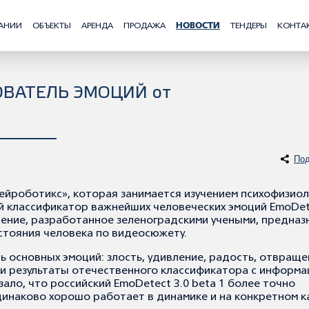
АНИИ
ОБЪЕКТЫ
АРЕНДА
ПРОДАЖА
НОВОСТИ
ТЕНДЕРЫ
КОНТА
ВАТЕЛЬ ЭМОЦИЙ от
Под
йроботикс», которая занимается изучением психофизиол
й классификатор важнейших человеческих эмоций EmoDet
ечение, разработанное зеленоградскими учеными, предназ
стояния человека по видеосюжету.
основных эмоций: злость, удивление, радость, отвраще
или результаты отечественного классификатора с информ
ало, что российский EmoDetect 3.0 beta 1 более точно
динаково хорошо работает в динамике и на конкретном к