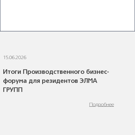
До конца сентября предоставляются скидки
постоянным клиентам.
ПОСЛЕДНИЕ НОВОСТИ
15.06.2026
1
Итоги Производственного бизнес-
форума для резидентов ЭЛМА
ГРУПП
Подробнее