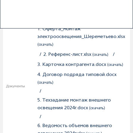
https://bidzaar.com/process/light/691ad542
Сайт ЭТП
0f2d-4b93-990e-5e225b902d6b/request
1. Оферта_монтаж
электроосвещения_Шереметьево.xlsx
(скачать)
/
2. Референс-лист.xlsx
/
(скачать)
3. Карточка контрагента.docx
/
(скачать)
4. Договор подряда типовой.docx
(скачать)
Документы
/
5. Техзадание монтаж внешнего
освещения 2024г.docx
(скачать)
/
6. Ведомость объемов внешнего