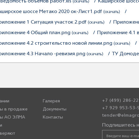
. Ведомость объемов работ.xls
/
Каширское шосс
(скачать)
аширское шоссе Метако 2020 ок-Лист1.pdf
/
(скачать)
риложение 1 Ситуация участок 2.pdf
/
Приложени
(скачать)
риложение 4 Общий план.png
/
Приложение 4.1 
(скачать)
риложение 4.2 строительство новой линии.png
/
(скачать)
риложение 4.3 Начало -ревизия.png
/
ТУ Домоде
(скачать)
+7 (499) 286-22
ании
Галерея
+7 929 953-53-
ы в продаже
Документы
tender@elmagro
ры АО ЭЛМА
Контакты
Подпишитесь н
и
веряют