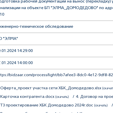
одготовка рабочей документации на вынос (перекладку) 
анализации на объекте БП "ЭЛМА_ДОМОДЕДОВО" по адрес
.10
нженерно-техническое обследование
О "ЭЛМА"
.01.2024 14:29:00
.01.2024 14:00:00
tps://bidzaar.com/process/light/bb7afee3-8dc0-4e12-9df8-
. Оферта_проект участка сети ХБК_Домодедово.xlsx
(скачат
. Карточка контрагента.docx
/
4. Договор на пр
(скачать)
. ТЗ проектирование ХБК Домодедово 2024г.doc
/
(скачать)