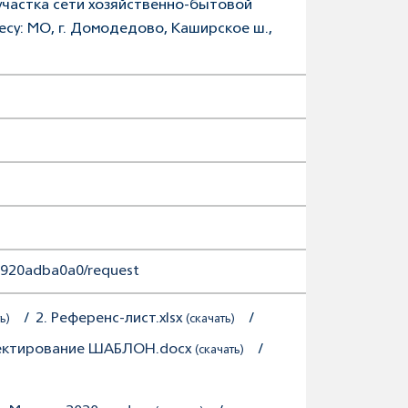
участка сети хозяйственно-бытовой
у: МО, г. Домодедово, Каширское ш.,
82920adba0a0/request
/
2. Референс-лист.xlsx
/
ь)
(скачать)
оектирование ШАБЛОН.docx
/
(скачать)