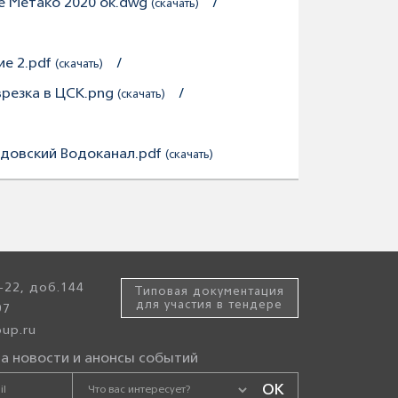
е Метако 2020 ок.dwg
/
(скачать)
е 2.pdf
/
(скачать)
врезка в ЦСК.png
/
(скачать)
довский Водоканал.pdf
(скачать)
-22, доб.144
Типовая документация
для участия в тендере
97
up.ru
а новости и анонсы событий