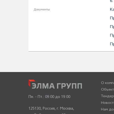
6
К
Документы
П
П
П
П
О комп
Объект
Тенде
Пн. - Пт.:
09:00 до 19:00
Новост
125130, Россия, г. Москва,
Нам до