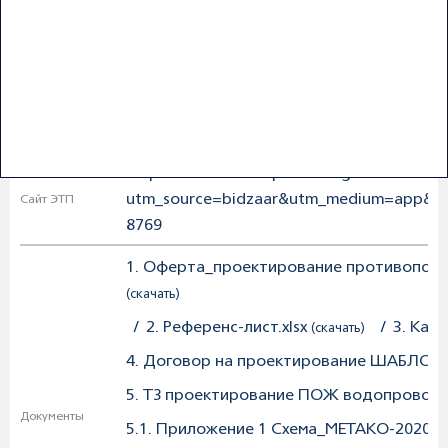
АО "ЭЛМА"
Заказчик
Дата
24.01.2024 11:13:00
публикации
процедуры
Дата
07.02.2024 11:00:00
окончания
подачи заявок
https://bidzaar.com/process/light/b454bc
utm_source=bidzaar&utm_medium=app&utm
Сайт ЭТП
8769
1. Оферта_проектирование противопож
(скачать)
/
2. Референс-лист.xlsx
/
3. Кар
(скачать)
4. Договор на проектирование ШАБЛОН
5. ТЗ проектирование ПОЖ водопровод 
Документы
5.1. Приложение 1 Схема_METAKO-2020-