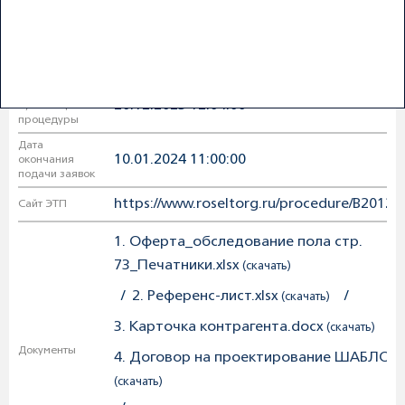
Разработка проектной и рабочей докуме
Вид работ
АО "ЭЛМА"
Заказчик
Дата
20.12.2023 12:04:00
публикации
процедуры
Дата
10.01.2024 11:00:00
окончания
подачи заявок
https://www.roseltorg.ru/procedure/B2012
Сайт ЭТП
1. Оферта_обследование пола стр.
73_Печатники.xlsx
(скачать)
/
2. Референс-лист.xlsx
/
(скачать)
3. Карточка контрагента.docx
/
(скачать)
Документы
4. Договор на проектирование ШАБЛОН.
(скачать)