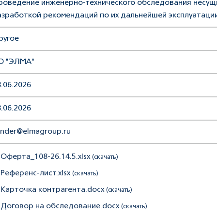
роведение инженерно-технического обследования несущи
азработкой рекомендаций по их дальнейшей эксплуатаци
ругое
О "ЭЛМА"
.06.2026
.06.2026
ender@elmagroup.ru
 Оферта_108-26.14.5.xlsx
(скачать)
 Референс-лист.xlsx
(скачать)
. Карточка контрагента.docx
(скачать)
. Договор на обследование.docx
(скачать)