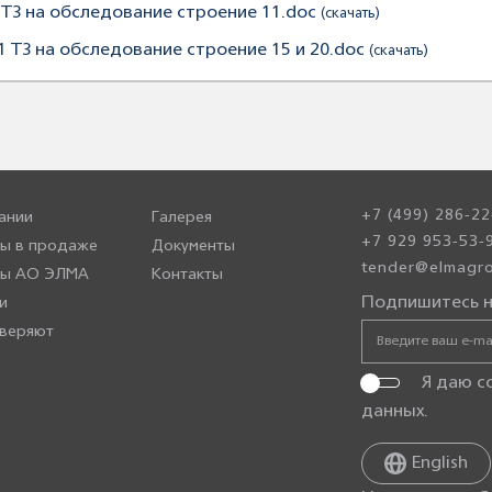
. ТЗ на обследование строение 11.doc
(скачать)
.1 ТЗ на обследование строение 15 и 20.doc
(скачать)
+7 (499) 286-22
ании
Галерея
+7 929 953-53-
ы в продаже
Документы
tender@elmagro
ры АО ЭЛМА
Контакты
Подпишитесь н
и
веряют
Я даю с
данных
.
English