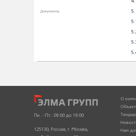
4
5
Документы
5
5
5.
5.
О комп
Объект
Тенде
Пн. - Пт.:
09:00 до 19:00
Новост
125130, Россия, г. Москва,
Нам до