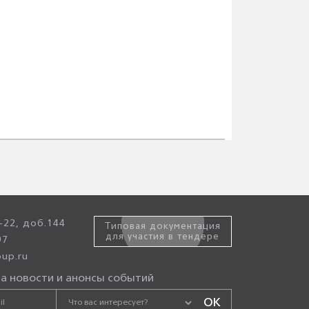
-22, доб.144
Типовая документация
для участия в тендере
97
up.ru
а новости и анонсы событий