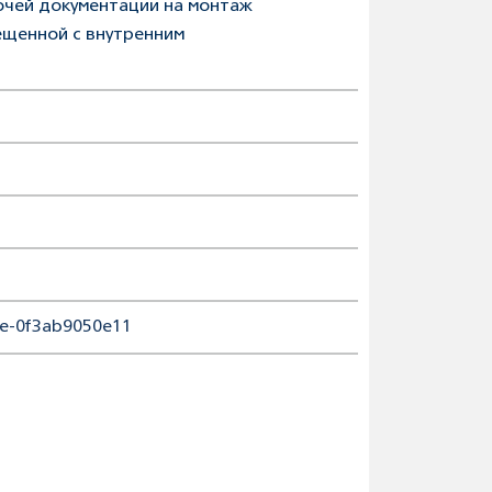
очей документации на монтаж
ещенной с внутренним
c7e-0f3ab9050e11