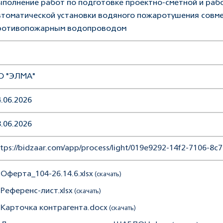
ыполнение работ по подготовке проектно-сметной и раб
втоматической установки водяного пожаротушения совм
ротивопожарным водопроводом
О "ЭЛМА"
.06.2026
.06.2026
tps://bidzaar.com/app/process/light/019e9292-14f2-7106-8
 Оферта_104-26.14.6.xlsx
(скачать)
 Референс-лист.xlsx
(скачать)
. Карточка контрагента.docx
(скачать)