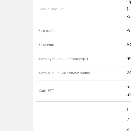
П
1
Наименование
З
Р
Вид работ
А
Заказчик
09
Дата публикации процедуры
24
Дата окончания подачи заявок
ht
Сайт ЭТП
u
1
2.
3