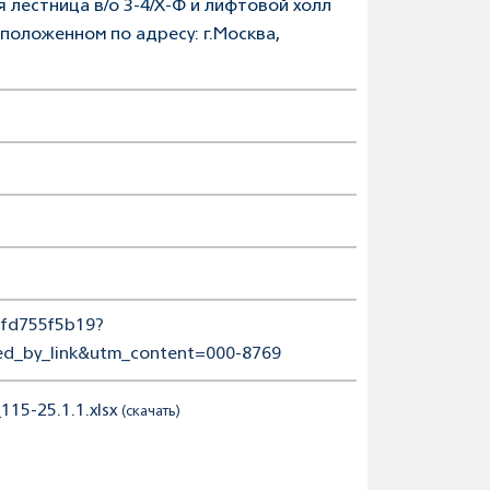
лестница в/о 3-4/Х-Ф и лифтовой холл
положенном по адресу: г.Москва,
3bfd755f5b19?
d_by_link&utm_content=000-8769
15-25.1.1.xlsx
(скачать)