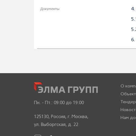
4
Документы
5
5
6
О комп
Объект
Тенде
Пн. - Пт.:
09:00 до 19:00
Новост
125130, Россия, г. Москва,
Нам до
ул. Выборгская, д. 22