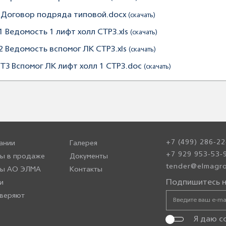
. Договор подряда типовой.docx
(скачать)
.1 Ведомость 1 лифт холл СТР3.xls
(скачать)
.2 Ведомость вспомог ЛК СТР3.xls
(скачать)
. ТЗ Вспомог ЛК лифт холл 1 СТР3.doc
(скачать)
+7 (499) 286-22
ании
Галерея
+7 929 953-53-
ы в продаже
Документы
tender@elmagro
ры АО ЭЛМА
Контакты
Подпишитесь н
и
веряют
Я даю с