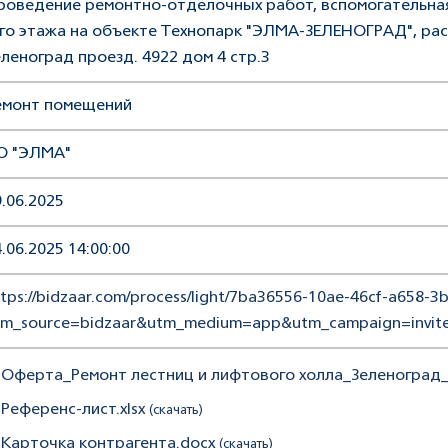
роведение ремонтно-отделочных работ, вспомогательная 
-го этажа на объекте Технопарк "ЭЛМА-ЗЕЛЕНОГРАД", рас
еленоград проезд. 4922 дом 4 стр.3
емонт помещений
О "ЭЛМА"
.06.2025
.06.2025 14:00:00
tps://bidzaar.com/process/light/7ba36556-10ae-46cf-a658-
tm_source=bidzaar&utm_medium=app&utm_campaign=invite
. Оферта_Ремонт лестниц и лифтового холла_Зеленоград_1
 Референс-лист.xlsx
(скачать)
. Карточка контрагента.docx
(скачать)