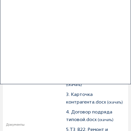
13.03.2023 17:37:00
Дата публикации процедуры
28.03.2023 15:00:00
Дата окончания подачи заявок
https://www.b2b-
center.ru/market/view.html?
Сайт ЭТП
id=3252756
1. Оферта_модернизация
котельной В22.xlsx
(скачать)
2. Референс-лист.xlsx
(скачать)
3. Карточка
контрагента.docx
(скачать)
4. Договор подряда
типовой.docx
(скачать)
Документы
5.ТЗ_В22. Ремонт и